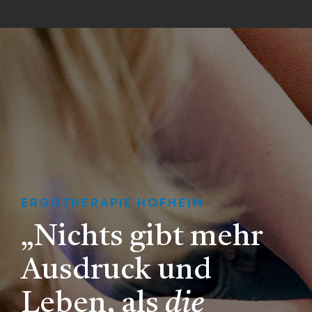
ERGOTHERAPIE HOFHEIM
„Nichts gibt mehr
Ausdruck und
Leben, als
die
DAS TEAM